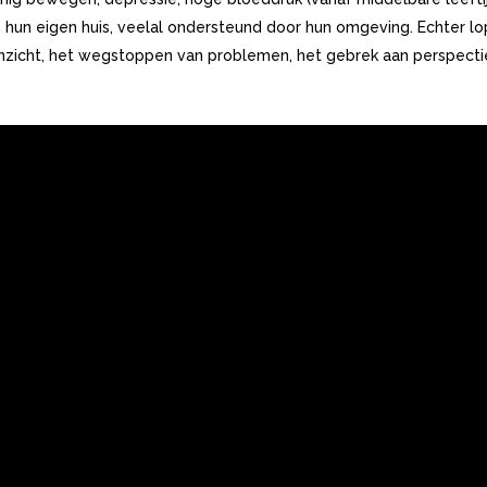
un eigen huis, veelal ondersteund door hun omgeving. Echter 
inzicht, het wegstoppen van problemen, het gebrek aan perspectie