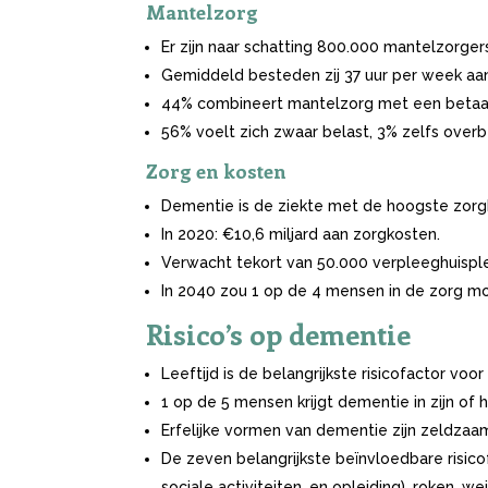
Mantelzorg
Er zijn naar schatting 800.000 mantelzorger
Gemiddeld besteden zij 37 uur per week aan
44% combineert mantelzorg met een betaa
56% voelt zich zwaar belast, 3% zelfs overb
Zorg en kosten
Dementie is de ziekte met de hoogste zorg
In 2020: €10,6 miljard aan zorgkosten.
Verwacht tekort van 50.000 verpleeghuisple
In 2040 zou 1 op de 4 mensen in de zorg mo
Risico’s op dementie
Leeftijd is de belangrijkste risicofactor v
1 op de 5 mensen krijgt dementie in zijn of h
Erfelijke vormen van dementie zijn zeldzaa
De zeven belangrijkste beïnvloedbare risicof
sociale activiteiten, en opleiding), roken, 