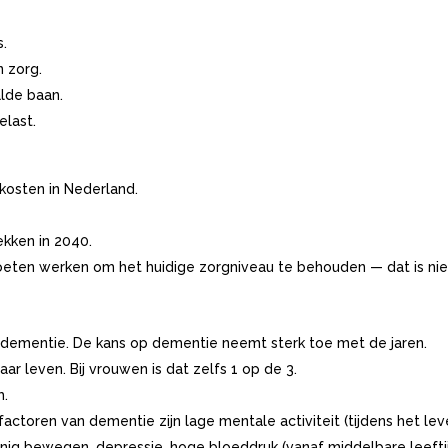
s.
 zorg.
lde baan.
elast.
kosten in Nederland.
kken in 2040.
eten werken om het huidige zorgniveau te behouden — dat is niet 
oor dementie. De kans op dementie neemt sterk toe met de jaren.
aar leven. Bij vrouwen is dat zelfs 1 op de 3.
m.
actoren van dementie zijn lage mentale activiteit (tijdens het lev
weinig bewegen, depressie, hoge bloeddruk (vanaf middelbare leefti