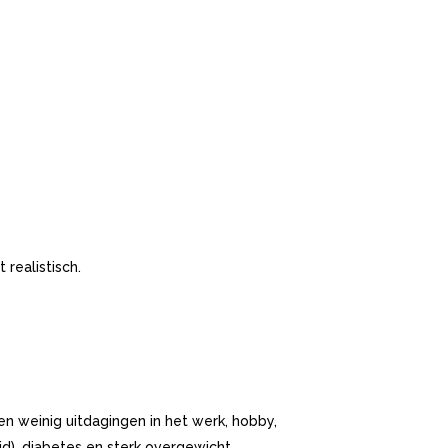
realistisch.
en weinig uitdagingen in het werk, hobby,
jd), diabetes en sterk overgewicht.