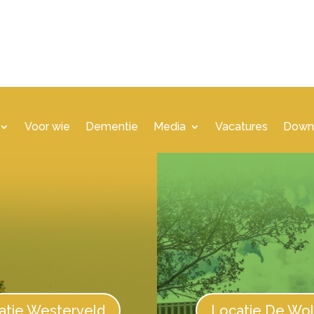
Voor wie
Dementie
Media
Vacatures
Down
atie Westerveld
Locatie De Wo