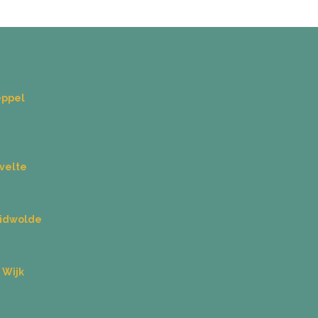
eppel
velte
uidwolde
 Wijk