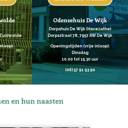
wolde
Odensehuis De Wijk
Dorpshuis De Wijk (Havezathe)
 Zuidwolde
Dorpsstraat 78, 7957 AW De Wijk
nloop):
Openingstijden (vrije inloop):
Dinsdag
ur
10.00 tot 15.30 uur
(06) 57 91 93 90
en en hun naasten