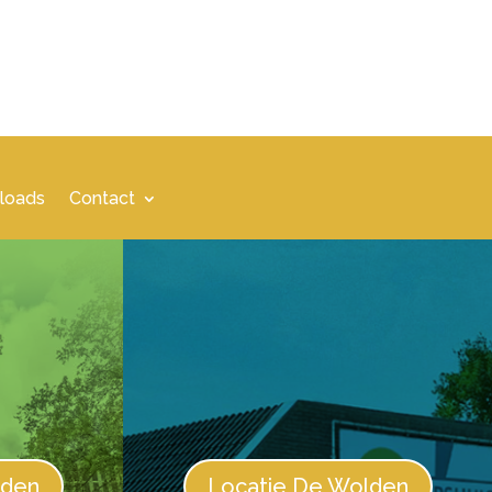
loads
Contact
lden
Locatie De Wolden