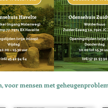
nsehuis Havelte
Odensehuis Zuid
dkei (ingang Molenweg)
Wolderhuus
mp 77, 7971 BX Havelte
Zuider Esweg 1a, 7921 JC
gstijden (vrije inloop):
Openingstijden (vrije i
Vrijdag
Donderdag
10.00 – 15.30 uur
10.00 tot 15.30 u
(06)
45 42 94 64
(06) 57 91 93 90
en, voor mensen met geheugenproblem