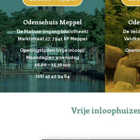
Odensehuis Meppel
Ode
De Plataan (ingang bibliotheek)
De Vel
Marktstraat 27, 7941 KP Meppel
Veldka
Openingstijden (vrije inloop):
Openin
Maandag en woensdag
10.00 – 15.30 uur
(06)
45 42 94 64
Vrije inloophuiz