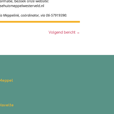
Volgend bericht
→
 Meppel
Havelte