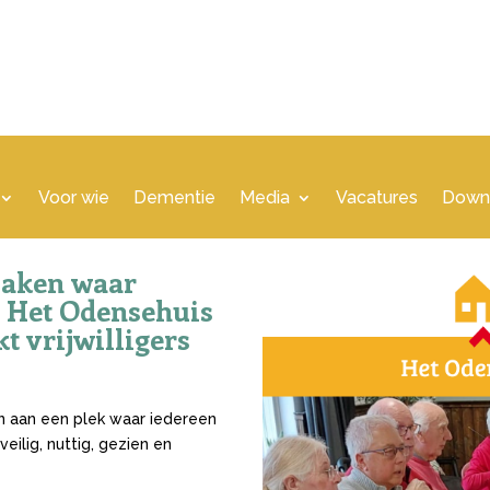
Voor wie
Dementie
Media
Vacatures
Down
maken waar
! Het Odensehuis
 vrijwilligers
en
aan een plek waar iedereen
veilig, nuttig, gezien en